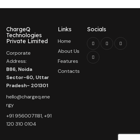
ChargeQ
Links
Socials
Technologies
Private Limited
Home
About Us
Corporate
Address:
Features
B86, Noida
Contacts
Sector-60, Uttar
Pradesh- 201301
hello@chargeq.ene
rgy
+91 9560071181, +91
120 310 0104